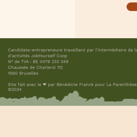
Candidate-entrepreneure travaillant par l’intermédiaire de l
d’activités JobYourself Coop
N° de TVA : BE 0479 233 349
Chaussée de Charleroi 112
1060 Bruxelles
Site fait avec le ❤ par Bénédicte Franck pour La Parenthèse
©2024