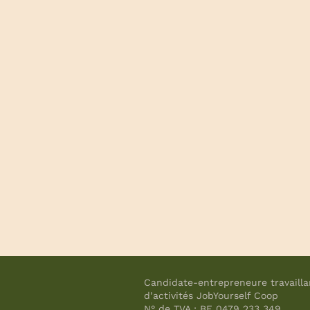
Candidate-entrepreneure travaillan
d’activités JobYourself Coop
N° de TVA : BE 0479 233 349